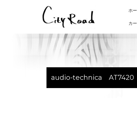
コ
ン
ホー
テ
カー
ン
ツ
へ
ス
キ
ッ
プ
audio-technica AT7420