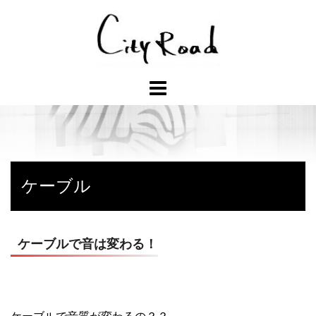
コ
ン
テ
ン
ツ
へ
ス
キ
ッ
プ
ケーブル
ケーブルで音は変わる！