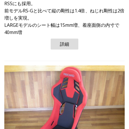
RSSにも採用。
前モデルRS-Gと比べて縦の剛性は1.4倍、ねじれ剛性は2倍
増しを実現。
LARGEモデルのシート幅は15mm増、着座面側の内寸で
40mm増
詳細