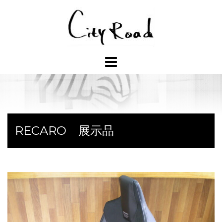
コ
ン
テ
ン
ツ
へ
ス
キ
ッ
プ
RECARO 展示品