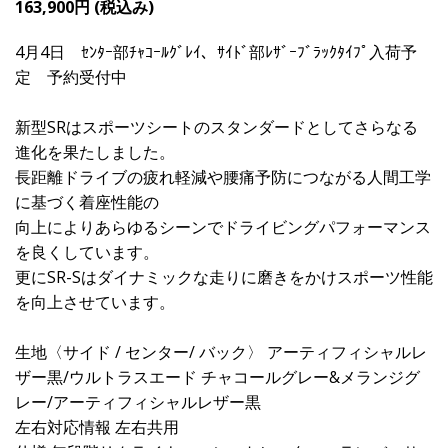
163,900円 (税込み)
4月4日 ｾﾝﾀｰ部ﾁｬｺｰﾙｸﾞﾚｲ、ｻｲﾄﾞ部ﾚｻﾞｰﾌﾞﾗｯｸﾀｲﾌﾟ入荷予
定 予約受付中
新型SRはスポーツシートのスタンダードとしてさらなる
進化を果たしました。
長距離ドライブの疲れ軽減や腰痛予防につながる人間工学
に基づく着座性能の
向上によりあらゆるシーンでドライビングパフォーマンス
を良くしています。
更にSR-Sはダイナミックな走りに磨きをかけスポーツ性能
を向上させています。
生地〈サイド / センター/ バック〉 アーティフィシャルレ
ザー黒/ウルトラスエード チャコールグレー&メランジグ
レー/アーティフィシャルレザー黒
左右対応情報 左右共用