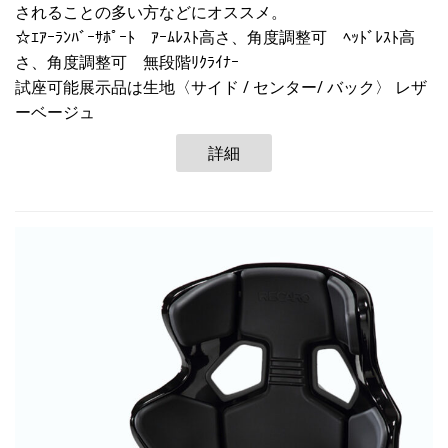
されることの多い方などにオススメ。
☆ｴｱｰﾗﾝﾊﾞｰｻﾎﾟｰﾄ ｱｰﾑﾚｽﾄ高さ、角度調整可 ﾍｯﾄﾞﾚｽﾄ高
さ、角度調整可 無段階ﾘｸﾗｲﾅｰ
試座可能展示品は生地〈サイド / センター/ バック〉 レザ
ーベージュ
詳細