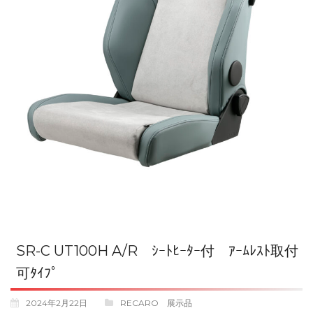
SR-C UT100H A/R ｼｰﾄﾋｰﾀｰ付 ｱｰﾑﾚｽﾄ取付
可ﾀｲﾌﾟ
2024年2月22日
RECARO 展示品