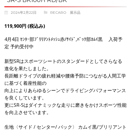
SR-S BK100H RD/BK
2024年2月22日
RECARO 展示品
119,900円 (税込み)
4月4日 ｾﾝﾀｰ部ﾌﾞﾘﾘｱﾝﾄﾒｯｼｭ赤/ｻｲﾄﾞ,ﾊﾞｯｸ部ｶﾑｲ黒 入荷予
定 予約受付中
新型SRはスポーツシートのスタンダードとしてさらなる
進化を果たしました。
長距離ドライブの疲れ軽減や腰痛予防につながる人間工学
に基づく着座性能の
向上によりあらゆるシーンでドライビングパフォーマンス
を良くしています。
更にSR-Sはダイナミックな走りに磨きをかけスポーツ性能
を向上させています。
生地〈サイド / センター/ バック〉 カムイ黒/ブリリアント