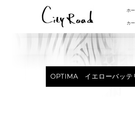
コ
ン
ホー
テ
カー
ン
ツ
へ
ス
キ
ッ
プ
OPTIMA イエローバッ