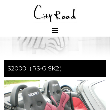
コ
ン
テ
ン
ツ
へ
ス
キ
ッ
プ
S2000（RS-G SK2）