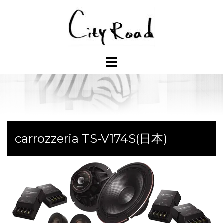
コ
ン
テ
ン
ツ
へ
ス
キ
ッ
プ
carrozzeria TS-V174S(日本)