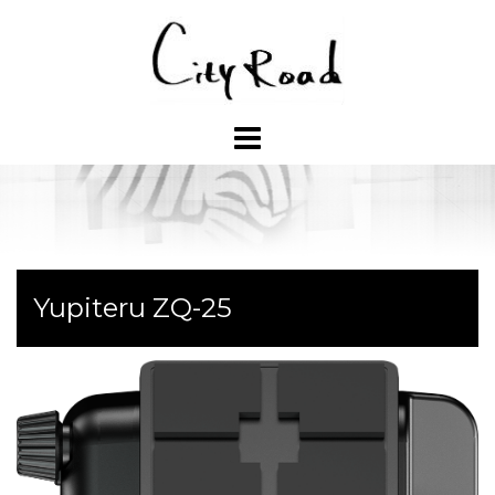
コ
ン
テ
ン
ツ
へ
ス
キ
ッ
プ
Yupiteru ZQ-25