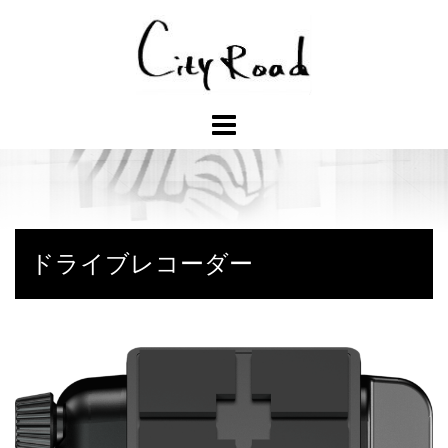
コ
ン
テ
ン
ツ
へ
ス
キ
ッ
プ
ドライブレコーダー